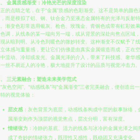
三、 金属质感渐变：冷艳光芒的深度渲染
真正的点睛之笔，在于“金属”质感的色彩渐变。这不是简单的颜色
渡，而是模拟了铝、钢、钛合金乃至液态金属特有的光泽与反射
性。渐变色彩常选用银灰、枪色、玫瑰金、青铜色或带有虹彩效
的色调，从线条的某一端向另一端，或从背景的深处向焦点区域
实现从暗到明、从冷色到暖色的微妙转变。这种渐变不仅赋予了
条立体感与重量感，更让它们仿佛是由真实金属锻造而成，正在
间中流动、冷却或发光。金属光泽的介入，带来了科技感、奢华
与一丝不易近人的冷艳，极大地提升了设计的品质与视觉冲击力
四、 三元素融合：塑造未来美学范式
“灰色空间”、“动感线条”与“金属渐变”三者完美融合，便创造出
独特的视觉体验：
层次感
：灰色背景为底层，动感线条构成中层的叙事脉络，
属渐变则作为顶层的视觉焦点，层次分明，富有深度。
情绪张力
：冷静的基底、活力的线条与冰冷的金属光泽之间
成了奇妙的情绪张力，既理性又感性，既稳固又充满变化。