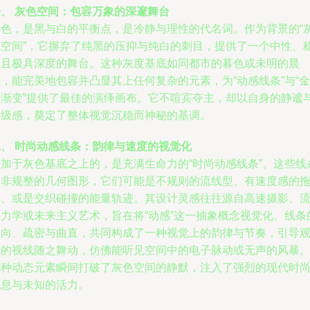
一、 灰色空间：包容万象的深邃舞台
灰色，是黑与白的平衡点，是冷静与理性的代名词。作为背景的“
色空间”，它摒弃了纯黑的压抑与纯白的刺目，提供了一个中性、
定且极具深度的舞台。这种灰度基底如同都市的暮色或未明的晨
，能完美地包容并凸显其上任何复杂的元素，为“动感线条”与“金
属渐变”提供了最佳的演绎画布。它不喧宾夺主，却以自身的静谧
高级感，奠定了整体视觉沉稳而神秘的基调。
二、 时尚动感线条：韵律与速度的视觉化
叠加于灰色基底之上的，是充满生命力的“时尚动感线条”。这些线
并非规整的几何图形，它们可能是不规则的流线型、有速度感的
尾、或是交织碰撞的能量轨迹。其设计灵感往往源自高速摄影、
体力学或未来主义艺术，旨在将“动感”这一抽象概念视觉化。线条
走向、疏密与曲直，共同构成了一种视觉上的韵律与节奏，引导
者的视线随之舞动，仿佛能听见空间中的电子脉动或无声的风暴
这种动态元素瞬间打破了灰色空间的静默，注入了强烈的现代时
气息与未知的活力。