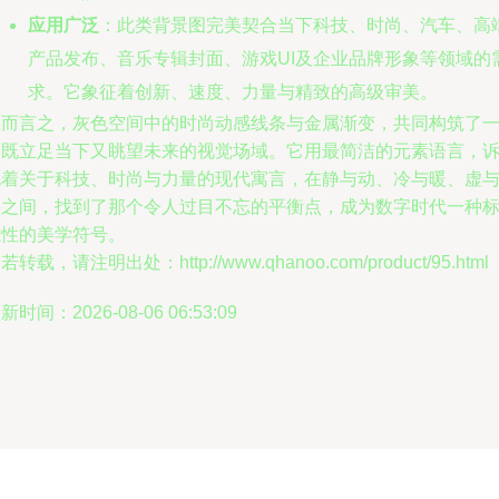
应用广泛
：此类背景图完美契合当下科技、时尚、汽车、高
产品发布、音乐专辑封面、游戏UI及企业品牌形象等领域的
求。它象征着创新、速度、力量与精致的高级审美。
总而言之，灰色空间中的时尚动感线条与金属渐变，共同构筑了
个既立足当下又眺望未来的视觉场域。它用最简洁的元素语言，
说着关于科技、时尚与力量的现代寓言，在静与动、冷与暖、虚
实之间，找到了那个令人过目不忘的平衡点，成为数字时代一种
志性的美学符号。
若转载，请注明出处：http://www.qhanoo.com/product/95.html
新时间：2026-08-06 06:53:09